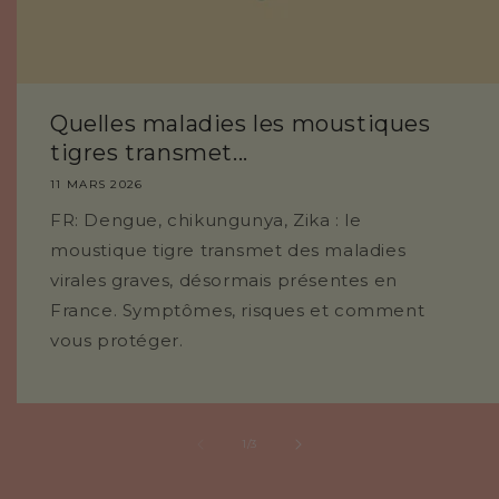
Quelles maladies les moustiques
tigres transmet...
11 MARS 2026
FR: Dengue, chikungunya, Zika : le
moustique tigre transmet des maladies
virales graves, désormais présentes en
France. Symptômes, risques et comment
vous protéger.
de
1
/
3