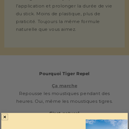
l'application et prolonger la durée de vie
du stick. Moins de plastique, plus de
praticité. Toujours la même formule
naturelle que vous aimez.
Pourquoi Tiger Repel
Ça marche
Repousse les moustiques pendant des
heures. Oui, même les moustiques tigres.
C'est naturel
À base d'huile d'eucalyptus citronné. Pas
de DEET, pas de produits chimiques